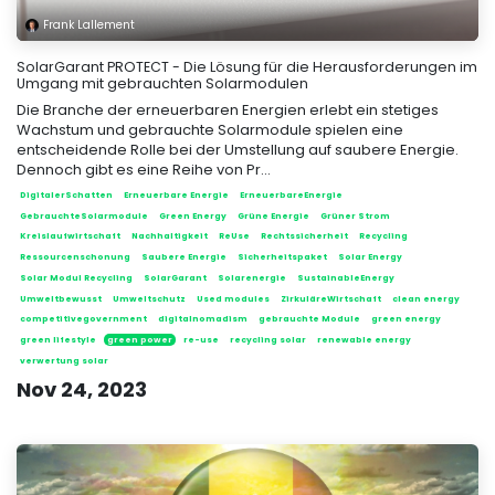
Frank Lallement
SolarGarant PROTECT - Die Lösung für die Herausforderungen im
Umgang mit gebrauchten Solarmodulen
Die Branche der erneuerbaren Energien erlebt ein stetiges
Wachstum und gebrauchte Solarmodule spielen eine
entscheidende Rolle bei der Umstellung auf saubere Energie.
Dennoch gibt es eine Reihe von Pr...
DigitalerSchatten
Erneuerbare Energie
ErneuerbareEnergie
GebrauchteSolarmodule
Green Energy
Grüne Energie
Grüner Strom
Kreislaufwirtschaft
Nachhaltigkeit
ReUse
Rechtssicherheit
Recycling
Ressourcenschonung
Saubere Energie
Sicherheitspaket
Solar Energy
Solar Modul Recycling
SolarGarant
Solarenergie
SustainableEnergy
Umweltbewusst
Umweltschutz
Used modules
ZirkuläreWirtschaft
clean energy
competitivegovernment
digitalnomadism
gebrauchte Module
green energy
green lifestyle
green power
re-use
recycling solar
renewable energy
verwertung solar
Nov 24, 2023