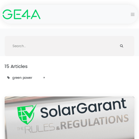
15 Articles
green power
×